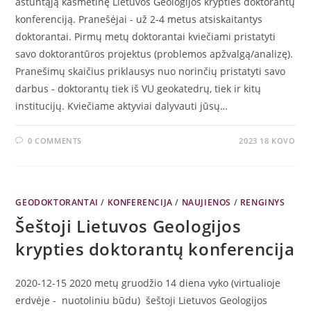
aštuntąją kasmetinę Lietuvos Geologijos krypties doktorantų
konferenciją. Pranešėjai - už 2-4 metus atsiskaitantys
doktorantai. Pirmų metų doktorantai kviečiami pristatyti
savo doktorantūros projektus (problemos apžvalgą/analizę).
Pranešimų skaičius priklausys nuo norinčių pristatyti savo
darbus - doktorantų tiek iš VU geokatedrų, tiek ir kitų
institucijų. Kviečiame aktyviai dalyvauti jūsų…
0 COMMENTS
2023 18 KOVO
GEODOKTORANTAI
/
KONFERENCIJA
/
NAUJIENOS
/
RENGINYS
Šeštoji Lietuvos Geologijos
krypties doktorantų konferencija
2020-12-15 2020 metų gruodžio 14 diena vyko (virtualioje
erdvėje - nuotoliniu būdu) šeštoji Lietuvos Geologijos