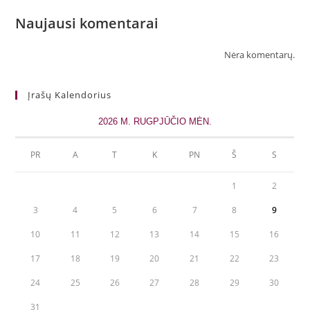
Naujausi komentarai
Nėra komentarų.
Įrašų Kalendorius
2026 M. RUGPJŪČIO MĖN.
PR
A
T
K
PN
Š
S
1
2
3
4
5
6
7
8
9
10
11
12
13
14
15
16
17
18
19
20
21
22
23
24
25
26
27
28
29
30
31