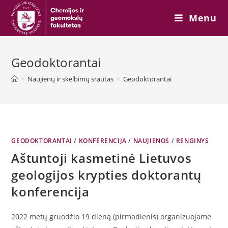
Skip
Menu
to
content
Geodoktorantai
>
Naujienų ir skelbimų srautas
>
Geodoktorantai
GEODOKTORANTAI
/
KONFERENCIJA
/
NAUJIENOS
/
RENGINYS
Aštuntoji kasmetinė Lietuvos
geologijos krypties doktorantų
konferencija
2022 metų gruodžio 19 dieną (pirmadienis) organizuojame