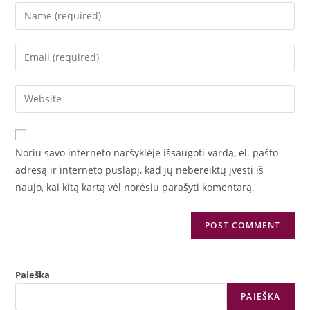
Enter
your
name
Enter
or
your
username
email
Enter
to
address
your
comment
to
website
comment
URL
Noriu savo interneto naršyklėje išsaugoti vardą, el. pašto
(optional)
adresą ir interneto puslapį, kad jų nebereiktų įvesti iš
naujo, kai kitą kartą vėl norėsiu parašyti komentarą.
Paieška
PAIEŠKA