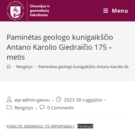
Skip
Menu
to
content
Paminėtas geologo kunigaikščio
Antano Karolio Giedraičio 175 –
metis
>
Renginys
>
Paminėtas geologo kunigaikščio Antano Karolio Giedra
Post
Post
wp-admin-geovu
2023 30 rugpjūčio
author:
published:
Post
Post
Renginys
0 Comments
category:
comments:
PUKELYTE_GIEDRAICIUI_175_REPORTAZAS-1
Parsisiųsti