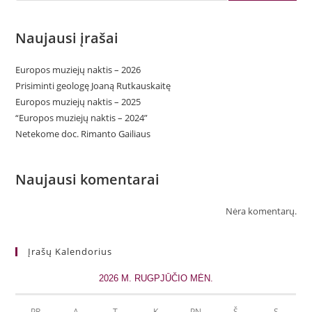
Naujausi įrašai
Europos muziejų naktis – 2026
Prisiminti geologę Joaną Rutkauskaitę
Europos muziejų naktis – 2025
“Europos muziejų naktis – 2024”
Netekome doc. Rimanto Gailiaus
Naujausi komentarai
Nėra komentarų.
Įrašų Kalendorius
2026 M. RUGPJŪČIO MĖN.
PR
A
T
K
PN
Š
S