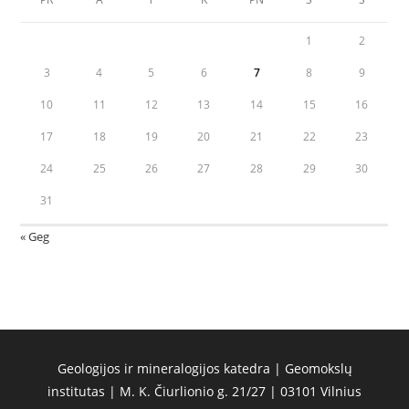
1
2
3
4
5
6
7
8
9
10
11
12
13
14
15
16
17
18
19
20
21
22
23
24
25
26
27
28
29
30
31
« Geg
Geologijos ir mineralogijos katedra | Geomokslų
institutas | M. K. Čiurlionio g. 21/27 | 03101 Vilnius